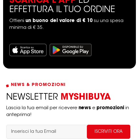
SCARICA L'APP
ED
EFFETTURA IL TUO ORDINE
Ottieni
un buono del valore di € 10
su una spesa
minima di € 35.
NEWS & PROMOZIONI
NEWSLETTER
MYSHIBUYA
Lascia la tua email per ricevere
news
e
promozioni
in
anteprima!