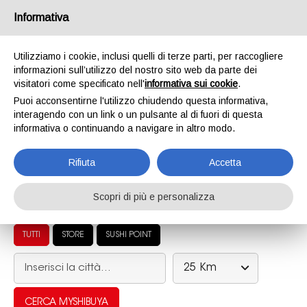
Informativa
ORDINA ORA
Utilizziamo i cookie, inclusi quelli di terze parti, per raccogliere
informazioni sull’utilizzo del nostro sito web da parte dei
PUNTI VENDITA
visitatori come specificato nell'
informativa sui cookie
.
Puoi acconsentirne l'utilizzo chiudendo questa informativa,
Trova il MyShibuya più vicino a te. 4 store diretti tra
interagendo con un link o un pulsante al di fuori di questa
Reggio Emilia, Rubiera e Modena per takeaway, delivery
informativa o continuando a navigare in altro modo.
e consumo in store. Sushi Point nei supermercati e nelle
attività convenzionate per un ritiro rapido, ogni giorno.
Usa la mappa o filtra per store e Sushi Point.
Rifiuta
Accetta
Scopri di più e personalizza
TUTTI
STORE
SUSHI POINT
25 Km